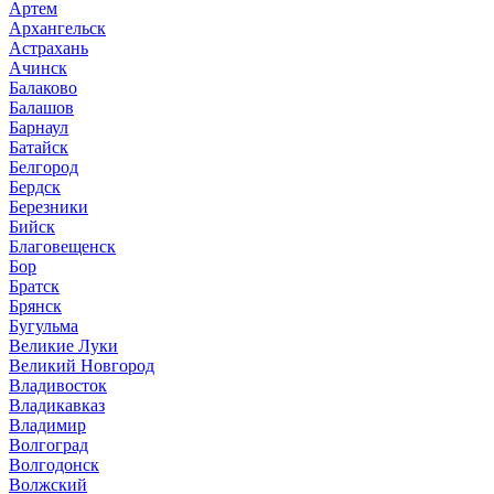
Артем
Архангельск
Астрахань
Ачинск
Балаково
Балашов
Барнаул
Батайск
Белгород
Бердск
Березники
Бийск
Благовещенск
Бор
Братск
Брянск
Бугульма
Великие Луки
Великий Новгород
Владивосток
Владикавказ
Владимир
Волгоград
Волгодонск
Волжский