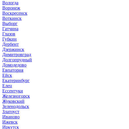
Вологда
Воронеж
Воскресенск
Воткинск
Выборг
Гатчина
Глазов
Губкин
Дербент
Дзержинск
Димитровград
Долгопрудный
Домодедово
Евпатория
Ейск
Екатеринбург
Елец
Ессентуки
Железногорск
Жуковский
Зеленодольск
Златоуст
Иваново
Ижевск
Иркутск