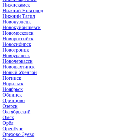
Нижнекамск
Нижний Новгород
Нижний Тагил
Новокузнецк
Новокуйбышевск
Новомосковск
Новороссийск
Новосибирск
Новотроицк
Новоуральск
Новочеркасск
Новошахтинск
Новый Уренгой
Ногинск
Норильск
Ноябрьск
Обнинск
Одинцово
Озерск
Октябрьский
Омск
Орёл
Оренбург
Орехово-Зуево
Орск