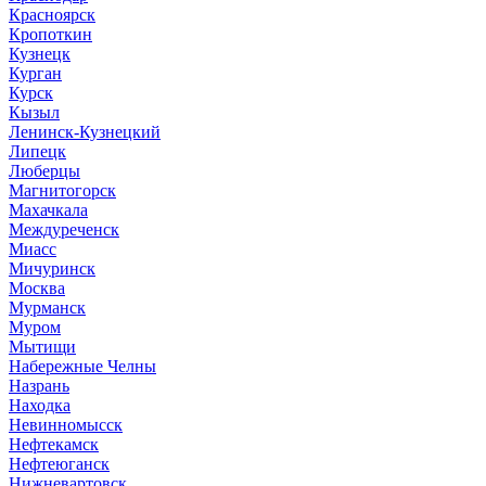
Красноярск
Кропоткин
Кузнецк
Курган
Курск
Кызыл
Ленинск-Кузнецкий
Липецк
Люберцы
Магнитогорск
Махачкала
Междуреченск
Миасс
Мичуринск
Москва
Мурманск
Муром
Мытищи
Набережные Челны
Назрань
Находка
Невинномысск
Нефтекамск
Нефтеюганск
Нижневартовск