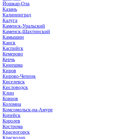
Йошкар-Ола
Казань
Калининград
Калуга
Каменск-Уральский
Каменск-Шахтинский
Камышин
Канск
Каспийск
Кемерово
Керчь
Кинешма
Киров
Кирово-Чепецк
Киселевск
Кисловодск
Клин
Ковров
Коломна
Комсомольск-на-Амуре
Копейск
Королев
Кострома
Красногорск
Краснодар