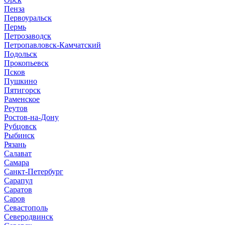
Пенза
Первоуральск
Пермь
Петрозаводск
Петропавловск-Камчатский
Подольск
Прокопьевск
Псков
Пушкино
Пятигорск
Раменское
Реутов
Ростов-на-Дону
Рубцовск
Рыбинск
Рязань
Салават
Самара
Санкт-Петербург
Сарапул
Саратов
Саров
Севастополь
Северодвинск