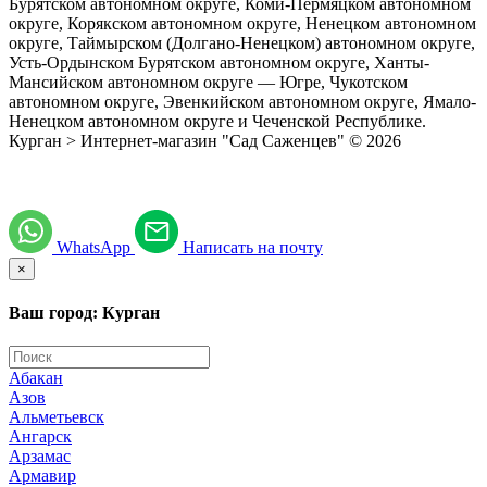
Бурятском автономном округе, Коми-Пермяцком автономном
округе, Корякском автономном округе, Ненецком автономном
округе, Таймырском (Долгано-Ненецком) автономном округе,
Усть-Ордынском Бурятском автономном округе, Ханты-
Мансийском автономном округе — Югре, Чукотском
автономном округе, Эвенкийском автономном округе, Ямало-
Ненецком автономном округе и Чеченской Республике.
Курган > Интернет-магазин "Сад Саженцев" © 2026
WhatsApp
Написать на почту
×
Ваш город: Курган
Абакан
Азов
Альметьевск
Ангарск
Арзамас
Армавир