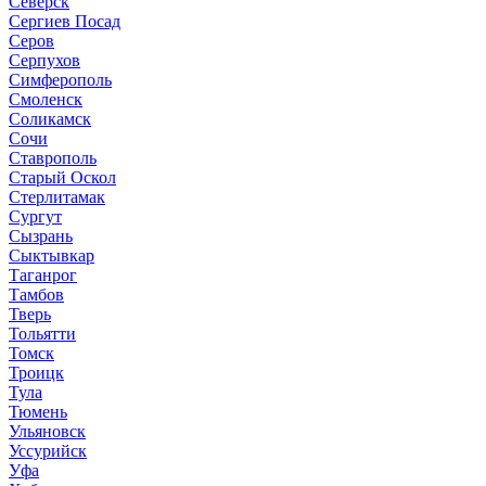
Северск
Сергиев Посад
Серов
Серпухов
Симферополь
Смоленск
Соликамск
Сочи
Ставрополь
Старый Оскол
Стерлитамак
Сургут
Сызрань
Сыктывкар
Таганрог
Тамбов
Тверь
Тольятти
Томск
Троицк
Тула
Тюмень
Ульяновск
Уссурийск
Уфа