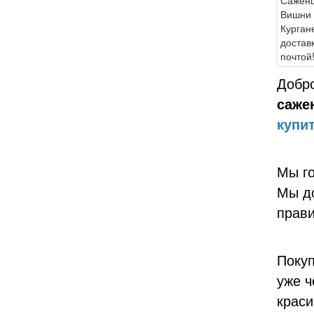
Добро
саже
купи
Мы го
Мы до
прави
Покуп
уже ч
краси