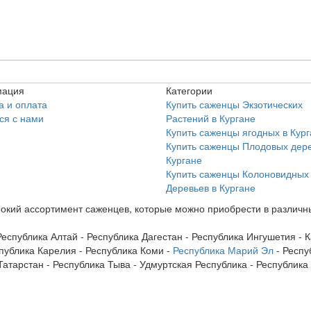
ация
Категории
а и оплата
Купить саженцы Экзотических
ся с нами
Растений в Кургане
Купить саженцы ягодных в Кур
Купить саженцы Плодовых дере
Кургане
Купить саженцы Колоновидных
Деревьев в Кургане
кий ассортимент саженцев, которые можно приобрести в различны
Республика Алтай - Республика Дагестан - Республика Ингушетия -
публика Карелия - Республика Коми -
Республика Марий Эл
- Респу
атарстан - Республика Тыва - Удмуртская Республика - Республика