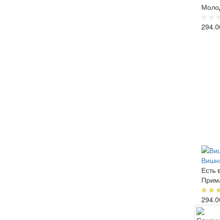
Моло
294.0
Вишн
Есть 
Прим
294.0