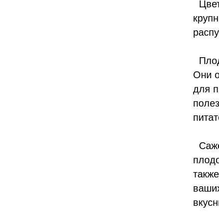
Цвете
крупн
распу
Плоды
Они о
для п
полез
пита
Сажен
плодо
также
ваших
вкус