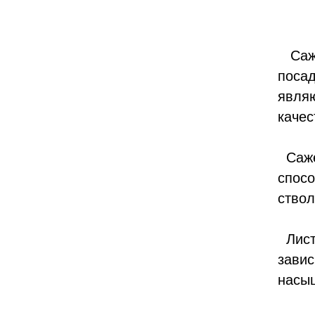
Сажен
посад
являю
качес
Саже
спосо
ствол
Листь
завис
насыщ