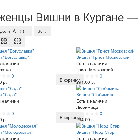
женцы Вишни в Кургане — 
дели (A - Я)
30
 "Богуславка"
Вишня "Гриот Московский"
в наличии
Есть в наличии
лавка
Гриот Московский
0
0
В корзину
0 р.
294.00 р.
 "Лада"
Вишня "Любимица"
в наличии
Есть в наличии
Любимица
0
0
В корзину
0 р.
294.00 р.
я "Молодежная"
Вишня "Норд Стар"
в наличии
Есть в наличии